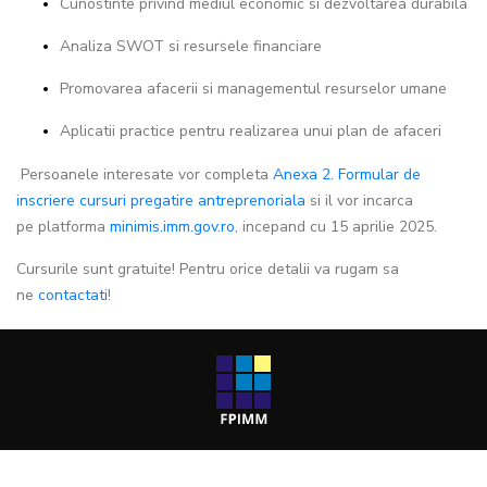
Cunostinte privind mediul economic si dezvoltarea durabila
Analiza SWOT si resursele financiare
Promovarea afacerii si managementul resurselor umane
Aplicatii practice pentru realizarea unui plan de afaceri
Persoanele interesate vor completa
Anexa 2. Formular de
inscriere cursuri pregatire antreprenoriala
si il vor incarca
pe
platforma
minimis.imm.gov.ro
, incepand cu 15 aprilie 2025.
Cursurile sunt gratuite! Pentru orice detalii va rugam sa
ne
contactati
!